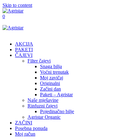
Skip to content
0
AKCIJA
PAKETI
ČAJEVI
Filter čajevi
Snaga bilja
Voćni trenutak
Moj zavičaj
Originalni
Začini dan
Paketi – Agristar
Naše mješavine
Rinfuzni čajevi
Pojedinačno bilje
Agristar Organic
ZAČINI
Posebna ponuda
Moj račun