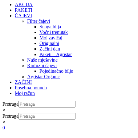
AKCIJA
PAKETI
ČAJEVI
Filter čajevi
Snaga bilja
Voćni trenutak
Moj zavičaj
Originalni
Začini dan
Paketi – Agristar
Naše mješavine
Rinfuzni čajevi
Pojedinačno bilje
Agristar Organic
ZAČINI
Posebna ponuda
Moj račun
Pretraga
×
Pretraga
×
0