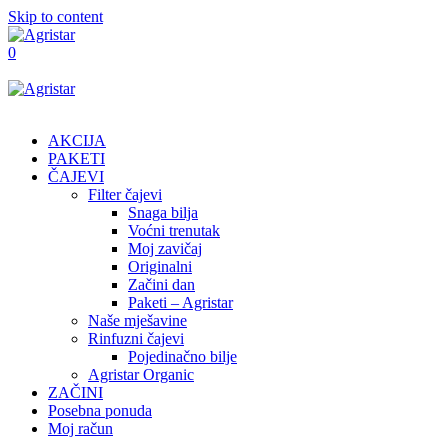
Skip to content
0
AKCIJA
PAKETI
ČAJEVI
Filter čajevi
Snaga bilja
Voćni trenutak
Moj zavičaj
Originalni
Začini dan
Paketi – Agristar
Naše mješavine
Rinfuzni čajevi
Pojedinačno bilje
Agristar Organic
ZAČINI
Posebna ponuda
Moj račun