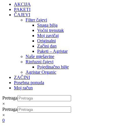
AKCIJA
PAKETI
ČAJEVI
Filter čajevi
Snaga bilja
Voćni trenutak
Moj zavičaj
Originalni
Začini dan
Paketi – Agristar
Naše mješavine
Rinfuzni čajevi
Pojedinačno bilje
Agristar Organic
ZAČINI
Posebna ponuda
Moj račun
Pretraga
×
Pretraga
×
0