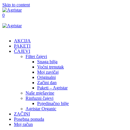
Skip to content
0
AKCIJA
PAKETI
ČAJEVI
Filter čajevi
Snaga bilja
Voćni trenutak
Moj zavičaj
Originalni
Začini dan
Paketi – Agristar
Naše mješavine
Rinfuzni čajevi
Pojedinačno bilje
Agristar Organic
ZAČINI
Posebna ponuda
Moj račun