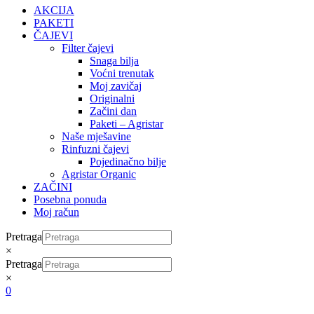
AKCIJA
PAKETI
ČAJEVI
Filter čajevi
Snaga bilja
Voćni trenutak
Moj zavičaj
Originalni
Začini dan
Paketi – Agristar
Naše mješavine
Rinfuzni čajevi
Pojedinačno bilje
Agristar Organic
ZAČINI
Posebna ponuda
Moj račun
Pretraga
×
Pretraga
×
0