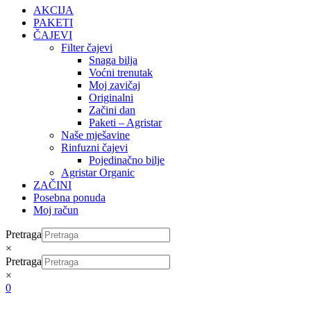
AKCIJA
PAKETI
ČAJEVI
Filter čajevi
Snaga bilja
Voćni trenutak
Moj zavičaj
Originalni
Začini dan
Paketi – Agristar
Naše mješavine
Rinfuzni čajevi
Pojedinačno bilje
Agristar Organic
ZAČINI
Posebna ponuda
Moj račun
Pretraga
×
Pretraga
×
0