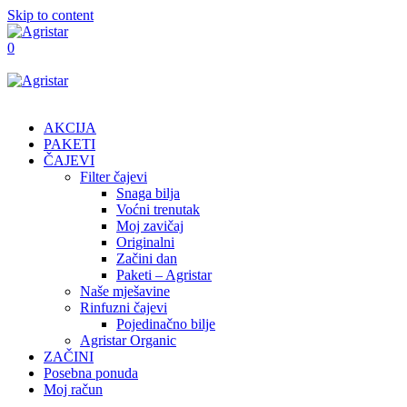
Skip to content
0
AKCIJA
PAKETI
ČAJEVI
Filter čajevi
Snaga bilja
Voćni trenutak
Moj zavičaj
Originalni
Začini dan
Paketi – Agristar
Naše mješavine
Rinfuzni čajevi
Pojedinačno bilje
Agristar Organic
ZAČINI
Posebna ponuda
Moj račun