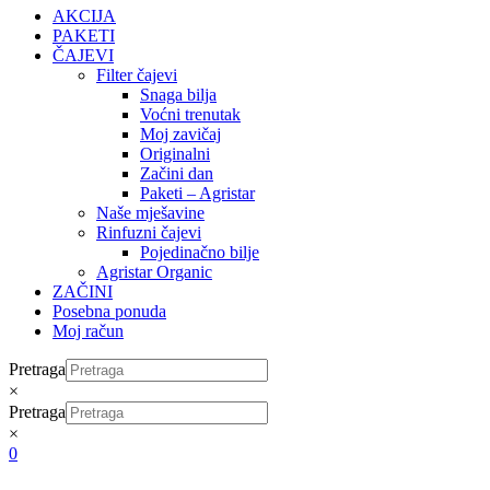
AKCIJA
PAKETI
ČAJEVI
Filter čajevi
Snaga bilja
Voćni trenutak
Moj zavičaj
Originalni
Začini dan
Paketi – Agristar
Naše mješavine
Rinfuzni čajevi
Pojedinačno bilje
Agristar Organic
ZAČINI
Posebna ponuda
Moj račun
Pretraga
×
Pretraga
×
0