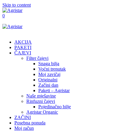
Skip to content
0
AKCIJA
PAKETI
ČAJEVI
Filter čajevi
Snaga bilja
Voćni trenutak
Moj zavičaj
Originalni
Začini dan
Paketi – Agristar
Naše mješavine
Rinfuzni čajevi
Pojedinačno bilje
Agristar Organic
ZAČINI
Posebna ponuda
Moj račun