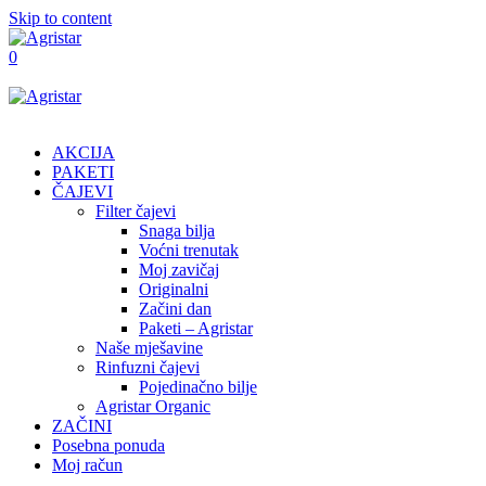
Skip to content
0
AKCIJA
PAKETI
ČAJEVI
Filter čajevi
Snaga bilja
Voćni trenutak
Moj zavičaj
Originalni
Začini dan
Paketi – Agristar
Naše mješavine
Rinfuzni čajevi
Pojedinačno bilje
Agristar Organic
ZAČINI
Posebna ponuda
Moj račun