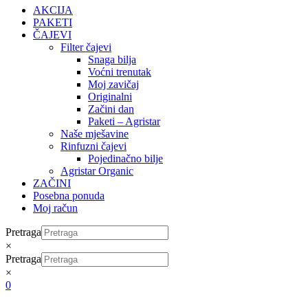
AKCIJA
PAKETI
ČAJEVI
Filter čajevi
Snaga bilja
Voćni trenutak
Moj zavičaj
Originalni
Začini dan
Paketi – Agristar
Naše mješavine
Rinfuzni čajevi
Pojedinačno bilje
Agristar Organic
ZAČINI
Posebna ponuda
Moj račun
Pretraga
×
Pretraga
×
0