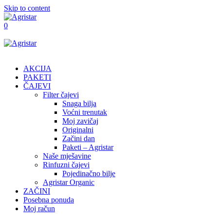
Skip to content
0
AKCIJA
PAKETI
ČAJEVI
Filter čajevi
Snaga bilja
Voćni trenutak
Moj zavičaj
Originalni
Začini dan
Paketi – Agristar
Naše mješavine
Rinfuzni čajevi
Pojedinačno bilje
Agristar Organic
ZAČINI
Posebna ponuda
Moj račun