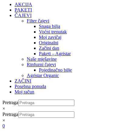
AKCIJA
PAKETI
ČAJEVI
Filter čajevi
Snaga bilja
Voćni trenutak
Moj zavičaj
Originalni
Začini dan
Paketi – Agristar
Naše mješavine
Rinfuzni čajevi
Pojedinačno bilje
Agristar Organic
ZAČINI
Posebna ponuda
Moj račun
Pretraga
×
Pretraga
×
0