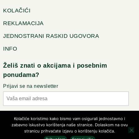
KOLAČIĆI
REKLAMACIJA
JEDNOSTRANI RASKID UGOVORA
INFO
Želiš znati o akcijama i posebnim
ponudama?
Prijavi se na newsletter
Slažem se sa pravilima privatnosti
Kolačiće koristimo kako bismo vam osigurali jednostavno i
zabavno iskustvo korištenja naše stranice. Dolaskom na ovu
stranicu prihvaćate izjavu o korištenju kolačića.