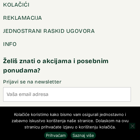
KOLAČIĆI
REKLAMACIJA
JEDNOSTRANI RASKID UGOVORA
INFO
Želiš znati o akcijama i posebnim
ponudama?
Prijavi se na newsletter
Slažem se sa pravilima privatnosti
Kolačiće koristimo kako bismo vam osigurali jednostavno i
zabavno iskustvo korištenja naše stranice. Dolaskom na ovu
stranicu prihvaćate izjavu o korištenju kolačića.
Prihvaćam
Saznaj više