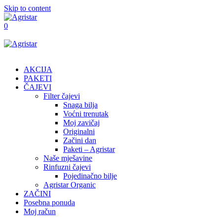
Skip to content
0
AKCIJA
PAKETI
ČAJEVI
Filter čajevi
Snaga bilja
Voćni trenutak
Moj zavičaj
Originalni
Začini dan
Paketi – Agristar
Naše mješavine
Rinfuzni čajevi
Pojedinačno bilje
Agristar Organic
ZAČINI
Posebna ponuda
Moj račun