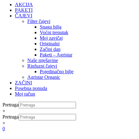
AKCIJA
PAKETI
ČAJEVI
Filter čajevi
Snaga bilja
Voćni trenutak
Moj zavičaj
Originalni
Začini dan
Paketi – Agristar
Naše mješavine
Rinfuzni čajevi
Pojedinačno bilje
Agristar Organic
ZAČINI
Posebna ponuda
Moj račun
Pretraga
×
Pretraga
×
0