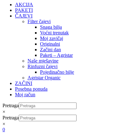
AKCIJA
PAKETI
ČAJEVI
Filter čajevi
Snaga bilja
Voćni trenutak
Moj zavičaj
Originalni
Začini dan
Paketi – Agristar
Naše mješavine
Rinfuzni čajevi
Pojedinačno bilje
Agristar Organic
ZAČINI
Posebna ponuda
Moj račun
Pretraga
×
Pretraga
×
0