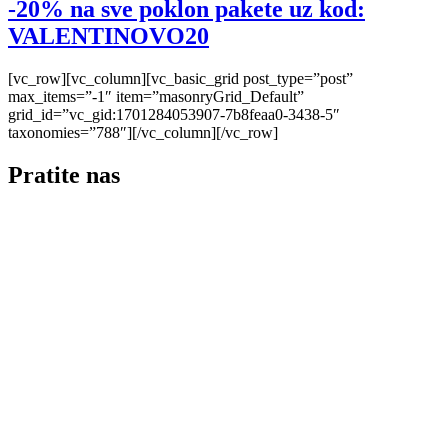
-20% na sve poklon pakete uz kod:
VALENTINOVO20
[vc_row][vc_column][vc_basic_grid post_type=”post”
max_items=”-1″ item=”masonryGrid_Default”
grid_id=”vc_gid:1701284053907-7b8feaa0-3438-5″
taxonomies=”788″][/vc_column][/vc_row]
Pratite nas