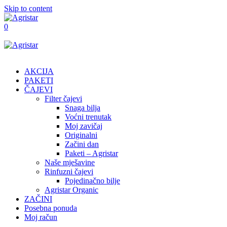
Skip to content
0
AKCIJA
PAKETI
ČAJEVI
Filter čajevi
Snaga bilja
Voćni trenutak
Moj zavičaj
Originalni
Začini dan
Paketi – Agristar
Naše mješavine
Rinfuzni čajevi
Pojedinačno bilje
Agristar Organic
ZAČINI
Posebna ponuda
Moj račun