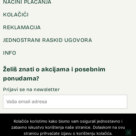
NAČINI PLAĆANJA
KOLAČIĆI
REKLAMACIJA
JEDNOSTRANI RASKID UGOVORA
INFO
Želiš znati o akcijama i posebnim
ponudama?
Prijavi se na newsletter
Slažem se sa pravilima privatnosti
Kolačiće koristimo kako bismo vam osigurali jednostavno i
zabavno iskustvo korištenja naše stranice. Dolaskom na ovu
stranicu prihvaćate izjavu o korištenju kolačića.