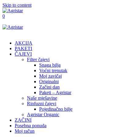
Skip to content
0
AKCIJA
PAKETI
ČAJEVI
Filter čajevi
Snaga bilja
Voćni trenutak
Moj zavičaj
Originalni
Začini dan
Paketi – Agristar
Naše mješavine
Rinfuzni čajevi
Pojedinačno bilje
Agristar Organic
ZAČINI
Posebna ponuda
Moj račun