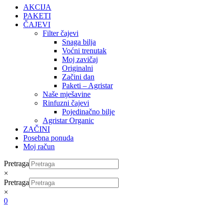
AKCIJA
PAKETI
ČAJEVI
Filter čajevi
Snaga bilja
Voćni trenutak
Moj zavičaj
Originalni
Začini dan
Paketi – Agristar
Naše mješavine
Rinfuzni čajevi
Pojedinačno bilje
Agristar Organic
ZAČINI
Posebna ponuda
Moj račun
Pretraga
×
Pretraga
×
0