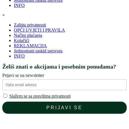
Jednostrani raskid ugovora
INFO
×
Zaštita privatnosti
OPĆI UVJETI I PRAVILA
Načini plaćanja
Kolačići
REKLAMACIJA
Jednostrani raskid ugovora
INFO
Želiš znati o akcijama i posebnim ponudama?
Prijavi se na newsletter
Slažem se sa pravilima privatnosti