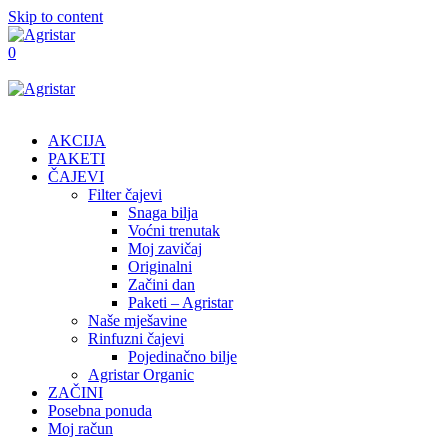
Skip to content
0
AKCIJA
PAKETI
ČAJEVI
Filter čajevi
Snaga bilja
Voćni trenutak
Moj zavičaj
Originalni
Začini dan
Paketi – Agristar
Naše mješavine
Rinfuzni čajevi
Pojedinačno bilje
Agristar Organic
ZAČINI
Posebna ponuda
Moj račun