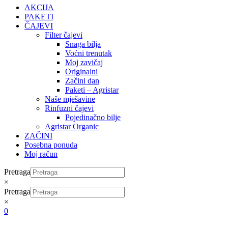
AKCIJA
PAKETI
ČAJEVI
Filter čajevi
Snaga bilja
Voćni trenutak
Moj zavičaj
Originalni
Začini dan
Paketi – Agristar
Naše mješavine
Rinfuzni čajevi
Pojedinačno bilje
Agristar Organic
ZAČINI
Posebna ponuda
Moj račun
Pretraga
×
Pretraga
×
0