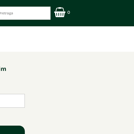
0
nim