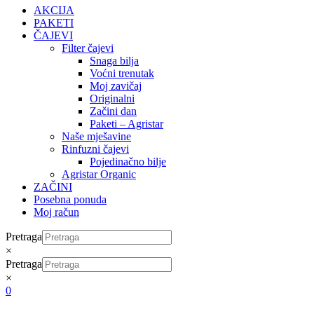
AKCIJA
PAKETI
ČAJEVI
Filter čajevi
Snaga bilja
Voćni trenutak
Moj zavičaj
Originalni
Začini dan
Paketi – Agristar
Naše mješavine
Rinfuzni čajevi
Pojedinačno bilje
Agristar Organic
ZAČINI
Posebna ponuda
Moj račun
Pretraga
×
Pretraga
×
0