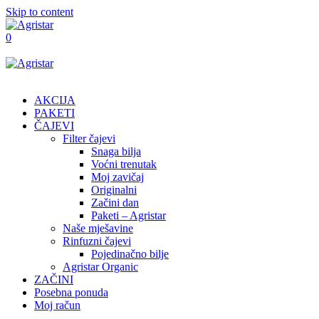
Skip to content
0
AKCIJA
PAKETI
ČAJEVI
Filter čajevi
Snaga bilja
Voćni trenutak
Moj zavičaj
Originalni
Začini dan
Paketi – Agristar
Naše mješavine
Rinfuzni čajevi
Pojedinačno bilje
Agristar Organic
ZAČINI
Posebna ponuda
Moj račun