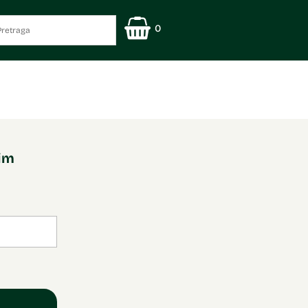
0
nim