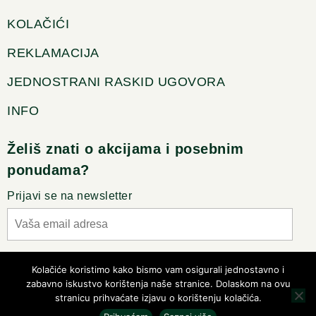
KOLAČIĆI
REKLAMACIJA
JEDNOSTRANI RASKID UGOVORA
INFO
Želiš znati o akcijama i posebnim
ponudama?
Prijavi se na newsletter
Slažem se sa pravilima privatnosti
Kolačiće koristimo kako bismo vam osigurali jednostavno i
zabavno iskustvo korištenja naše stranice. Dolaskom na ovu
stranicu prihvaćate izjavu o korištenju kolačića.