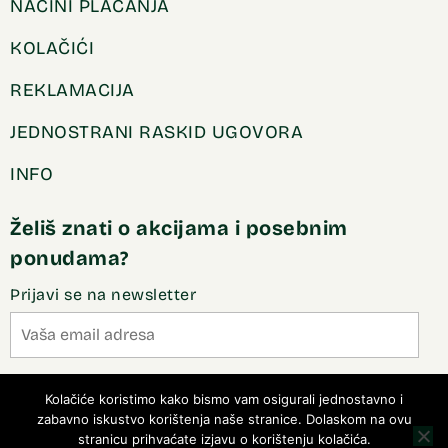
NAČINI PLAĆANJA
KOLAČIĆI
REKLAMACIJA
JEDNOSTRANI RASKID UGOVORA
INFO
Želiš znati o akcijama i posebnim
ponudama?
Prijavi se na newsletter
Slažem se sa pravilima privatnosti
Kolačiće koristimo kako bismo vam osigurali jednostavno i
zabavno iskustvo korištenja naše stranice. Dolaskom na ovu
stranicu prihvaćate izjavu o korištenju kolačića.