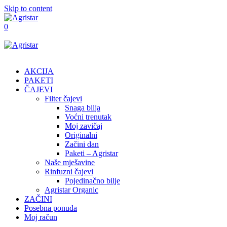
Skip to content
0
AKCIJA
PAKETI
ČAJEVI
Filter čajevi
Snaga bilja
Voćni trenutak
Moj zavičaj
Originalni
Začini dan
Paketi – Agristar
Naše mješavine
Rinfuzni čajevi
Pojedinačno bilje
Agristar Organic
ZAČINI
Posebna ponuda
Moj račun