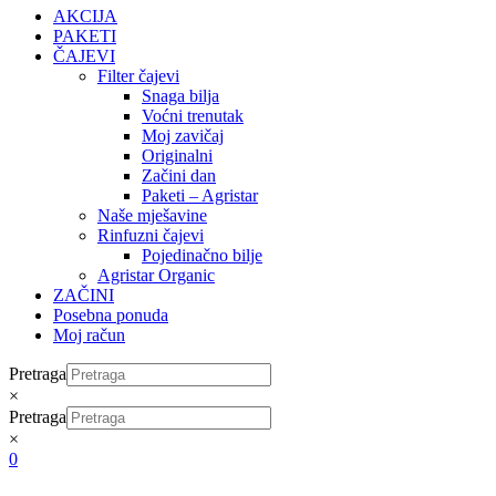
AKCIJA
PAKETI
ČAJEVI
Filter čajevi
Snaga bilja
Voćni trenutak
Moj zavičaj
Originalni
Začini dan
Paketi – Agristar
Naše mješavine
Rinfuzni čajevi
Pojedinačno bilje
Agristar Organic
ZAČINI
Posebna ponuda
Moj račun
Pretraga
×
Pretraga
×
0