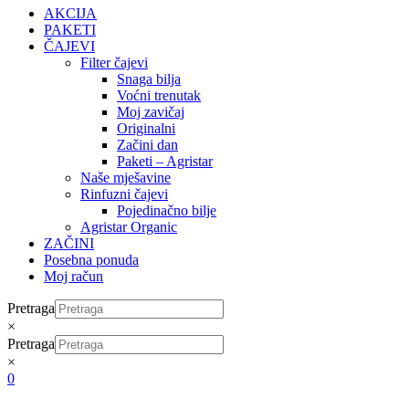
AKCIJA
PAKETI
ČAJEVI
Filter čajevi
Snaga bilja
Voćni trenutak
Moj zavičaj
Originalni
Začini dan
Paketi – Agristar
Naše mješavine
Rinfuzni čajevi
Pojedinačno bilje
Agristar Organic
ZAČINI
Posebna ponuda
Moj račun
Pretraga
×
Pretraga
×
0