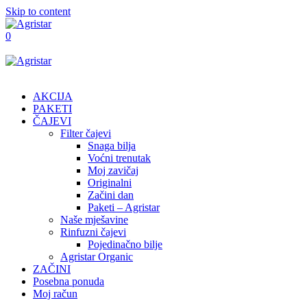
Skip to content
0
AKCIJA
PAKETI
ČAJEVI
Filter čajevi
Snaga bilja
Voćni trenutak
Moj zavičaj
Originalni
Začini dan
Paketi – Agristar
Naše mješavine
Rinfuzni čajevi
Pojedinačno bilje
Agristar Organic
ZAČINI
Posebna ponuda
Moj račun