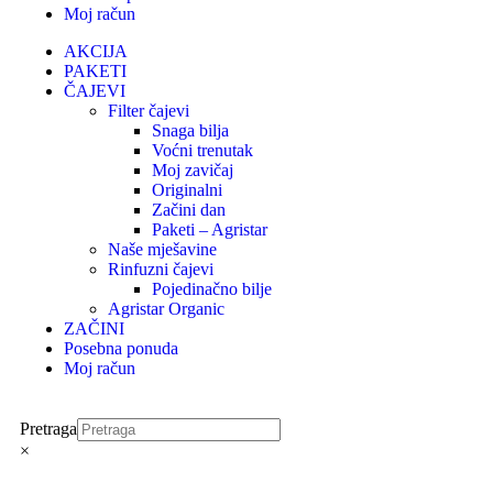
Moj račun
AKCIJA
PAKETI
ČAJEVI
Filter čajevi
Snaga bilja
Voćni trenutak
Moj zavičaj
Originalni
Začini dan
Paketi – Agristar
Naše mješavine
Rinfuzni čajevi
Pojedinačno bilje
Agristar Organic
ZAČINI
Posebna ponuda
Moj račun
Pretraga
×