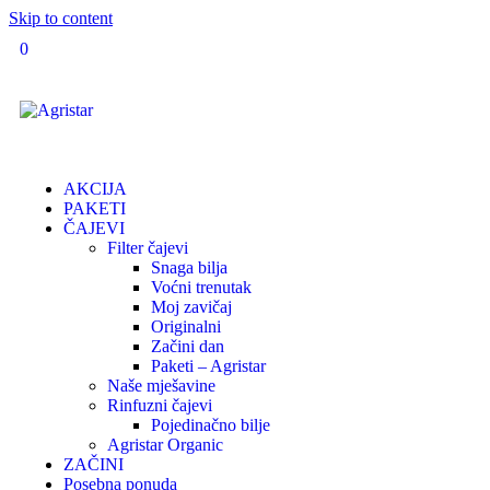
Skip to content
0
AKCIJA
PAKETI
ČAJEVI
Filter čajevi
Snaga bilja
Voćni trenutak
Moj zavičaj
Originalni
Začini dan
Paketi – Agristar
Naše mješavine
Rinfuzni čajevi
Pojedinačno bilje
Agristar Organic
ZAČINI
Posebna ponuda