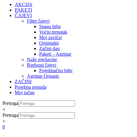
AKCIJA
PAKETI
ČAJEVI
Filter čajevi
Snaga bilja
Voćni trenutak
Moj zavičaj
Originalni
Začini dan
Paketi – Agristar
Naše mješavine
Rinfuzni čajevi
Pojedinačno bilje
Agristar Organic
ZAČINI
Posebna ponuda
Moj račun
Pretraga
×
Pretraga
×
0