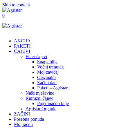
Skip to content
0
AKCIJA
PAKETI
ČAJEVI
Filter čajevi
Snaga bilja
Voćni trenutak
Moj zavičaj
Originalni
Začini dan
Paketi – Agristar
Naše mješavine
Rinfuzni čajevi
Pojedinačno bilje
Agristar Organic
ZAČINI
Posebna ponuda
Moj račun