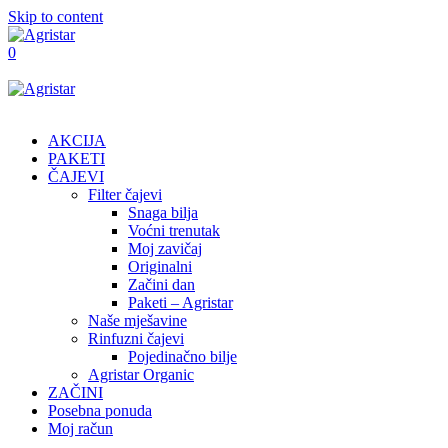
Skip to content
0
AKCIJA
PAKETI
ČAJEVI
Filter čajevi
Snaga bilja
Voćni trenutak
Moj zavičaj
Originalni
Začini dan
Paketi – Agristar
Naše mješavine
Rinfuzni čajevi
Pojedinačno bilje
Agristar Organic
ZAČINI
Posebna ponuda
Moj račun