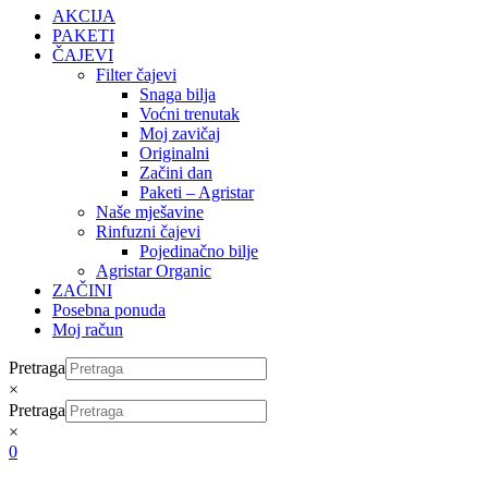
AKCIJA
PAKETI
ČAJEVI
Filter čajevi
Snaga bilja
Voćni trenutak
Moj zavičaj
Originalni
Začini dan
Paketi – Agristar
Naše mješavine
Rinfuzni čajevi
Pojedinačno bilje
Agristar Organic
ZAČINI
Posebna ponuda
Moj račun
Pretraga
×
Pretraga
×
0