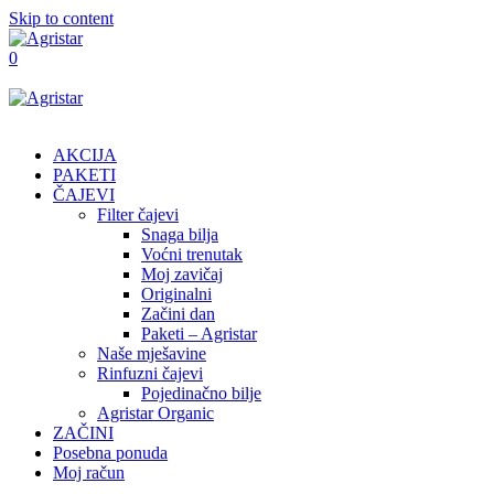
Skip to content
0
AKCIJA
PAKETI
ČAJEVI
Filter čajevi
Snaga bilja
Voćni trenutak
Moj zavičaj
Originalni
Začini dan
Paketi – Agristar
Naše mješavine
Rinfuzni čajevi
Pojedinačno bilje
Agristar Organic
ZAČINI
Posebna ponuda
Moj račun