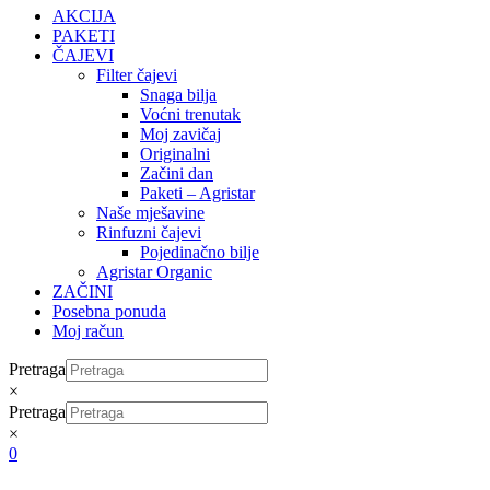
AKCIJA
PAKETI
ČAJEVI
Filter čajevi
Snaga bilja
Voćni trenutak
Moj zavičaj
Originalni
Začini dan
Paketi – Agristar
Naše mješavine
Rinfuzni čajevi
Pojedinačno bilje
Agristar Organic
ZAČINI
Posebna ponuda
Moj račun
Pretraga
×
Pretraga
×
0