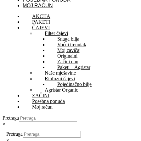
MOJ RAČUN
AKCIJA
PAKETI
ČAJEVI
Filter čajevi
Snaga bilja
Voćni trenutak
Moj zavičaj
Originalni
Začini dan
Paketi – Agristar
Naše mješavine
Rinfuzni čajevi
Pojedinačno bilje
Agristar Organic
ZAČINI
Posebna ponuda
Moj račun
Pretraga
×
Pretraga
×