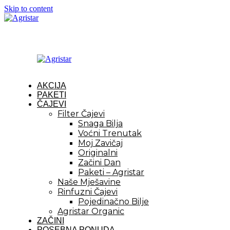
Skip to content
AKCIJA
PAKETI
ČAJEVI
Filter Čajevi
Snaga Bilja
Voćni Trenutak
Moj Zavičaj
Originalni
Začini Dan
Paketi – Agristar
Naše Mješavine
Rinfuzni Čajevi
Pojedinačno Bilje
Agristar Organic
ZAČINI
POSEBNA PONUDA