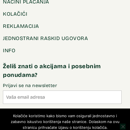
NAČINI PLAĆANJA
KOLAČIĆI
REKLAMACIJA
JEDNOSTRANI RASKID UGOVORA
INFO
Želiš znati o akcijama i posebnim
ponudama?
Prijavi se na newsletter
Slažem se sa pravilima privatnosti
Kolačiće koristimo kako bismo vam osigurali jednostavno i
zabavno iskustvo korištenja naše stranice. Dolaskom na ovu
stranicu prihvaćate izjavu o korištenju kolačića.