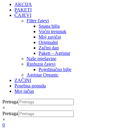
AKCIJA
PAKETI
ČAJEVI
Filter čajevi
Snaga bilja
Voćni trenutak
Moj zavičaj
Originalni
Začini dan
Paketi – Agristar
Naše mješavine
Rinfuzni čajevi
Pojedinačno bilje
Agristar Organic
ZAČINI
Posebna ponuda
Moj račun
Pretraga
×
Pretraga
×
0