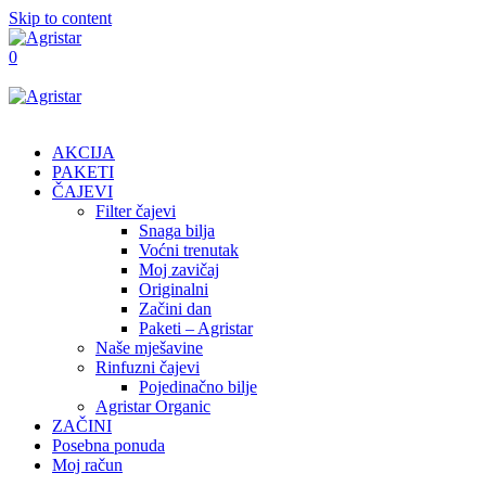
Skip to content
0
AKCIJA
PAKETI
ČAJEVI
Filter čajevi
Snaga bilja
Voćni trenutak
Moj zavičaj
Originalni
Začini dan
Paketi – Agristar
Naše mješavine
Rinfuzni čajevi
Pojedinačno bilje
Agristar Organic
ZAČINI
Posebna ponuda
Moj račun