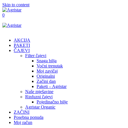
Skip to content
0
AKCIJA
PAKETI
ČAJEVI
Filter čajevi
Snaga bilja
Voćni trenutak
Moj zavičaj
Originalni
Začini dan
Paketi – Agristar
Naše mješavine
Rinfuzni čajevi
Pojedinačno bilje
Agristar Organic
ZAČINI
Posebna ponuda
Moj račun