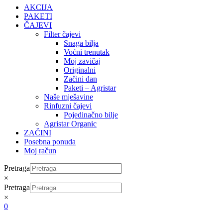
AKCIJA
PAKETI
ČAJEVI
Filter čajevi
Snaga bilja
Voćni trenutak
Moj zavičaj
Originalni
Začini dan
Paketi – Agristar
Naše mješavine
Rinfuzni čajevi
Pojedinačno bilje
Agristar Organic
ZAČINI
Posebna ponuda
Moj račun
Pretraga
×
Pretraga
×
0