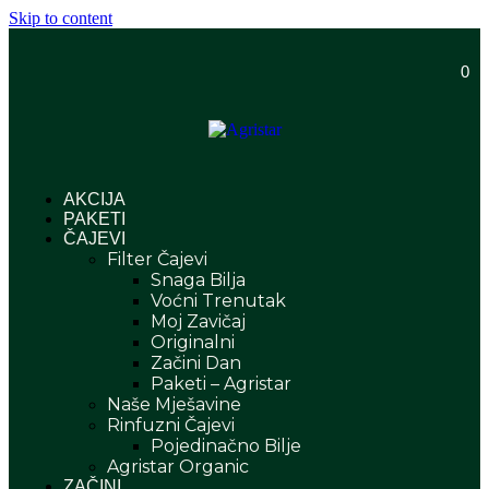
Skip to content
0
AKCIJA
PAKETI
ČAJEVI
Filter Čajevi
Snaga Bilja
Voćni Trenutak
Moj Zavičaj
Originalni
Začini Dan
Paketi – Agristar
Naše Mješavine
Rinfuzni Čajevi
Pojedinačno Bilje
Agristar Organic
ZAČINI