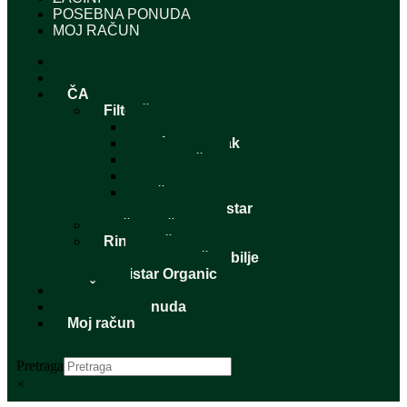
POSEBNA PONUDA
MOJ RAČUN
AKCIJA
PAKETI
ČAJEVI
Filter čajevi
Snaga bilja
Voćni trenutak
Moj zavičaj
Originalni
Začini dan
Paketi – Agristar
Naše mješavine
Rinfuzni čajevi
Pojedinačno bilje
Agristar Organic
ZAČINI
Posebna ponuda
Moj račun
Pretraga
×