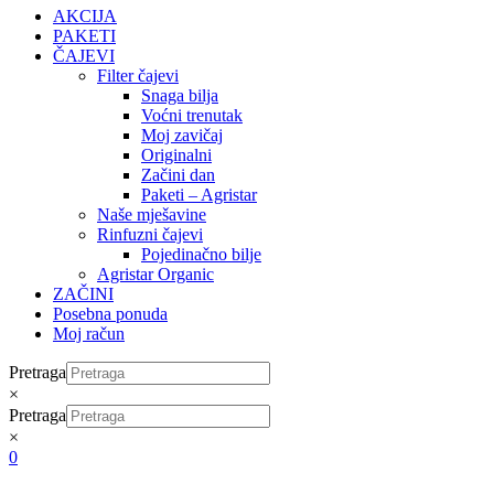
AKCIJA
PAKETI
ČAJEVI
Filter čajevi
Snaga bilja
Voćni trenutak
Moj zavičaj
Originalni
Začini dan
Paketi – Agristar
Naše mješavine
Rinfuzni čajevi
Pojedinačno bilje
Agristar Organic
ZAČINI
Posebna ponuda
Moj račun
Pretraga
×
Pretraga
×
0