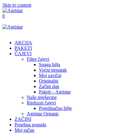
Skip to content
0
AKCIJA
PAKETI
ČAJEVI
Filter čajevi
Snaga bilja
Voćni trenutak
Moj zavičaj
Originalni
Začini dan
Paketi – Agristar
Naše mješavine
Rinfuzni čajevi
Pojedinačno bilje
Agristar Organic
ZAČINI
Posebna ponuda
Moj račun