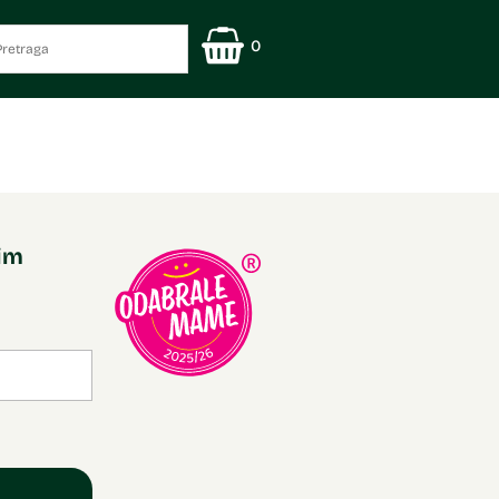
0
nim