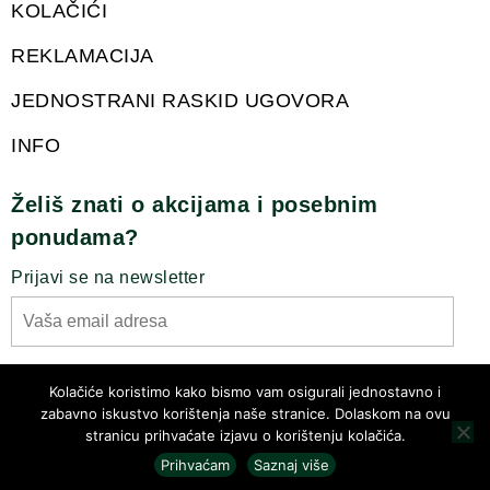
KOLAČIĆI
REKLAMACIJA
JEDNOSTRANI RASKID UGOVORA
INFO
Želiš znati o akcijama i posebnim
ponudama?
Prijavi se na newsletter
Slažem se sa pravilima privatnosti
Kolačiće koristimo kako bismo vam osigurali jednostavno i
zabavno iskustvo korištenja naše stranice. Dolaskom na ovu
stranicu prihvaćate izjavu o korištenju kolačića.
Prihvaćam
Saznaj više