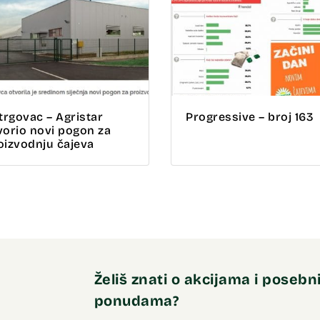
 trgovac – Agristar
Progressive – broj 163
vorio novi pogon za
oizvodnju čajeva
Želiš znati o akcijama i poseb
ponudama?