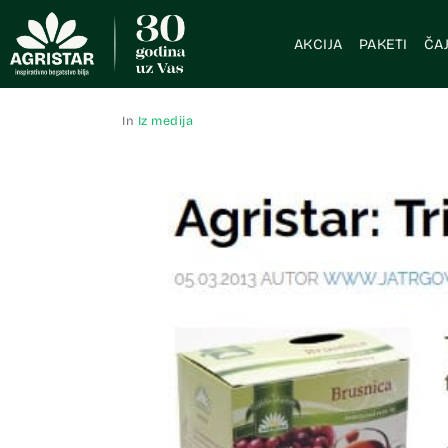
AKCIJA
PAKETI
ČAJ
In
Iz medija