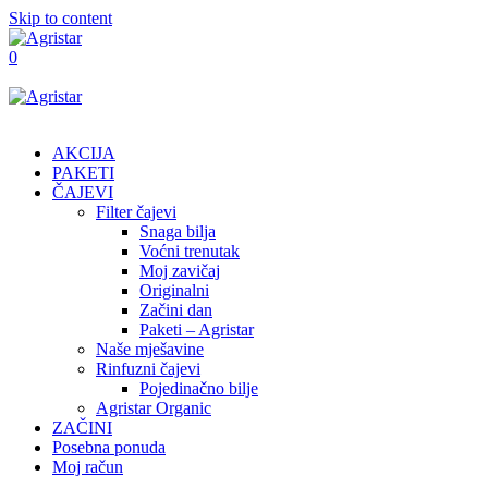
Skip to content
0
AKCIJA
PAKETI
ČAJEVI
Filter čajevi
Snaga bilja
Voćni trenutak
Moj zavičaj
Originalni
Začini dan
Paketi – Agristar
Naše mješavine
Rinfuzni čajevi
Pojedinačno bilje
Agristar Organic
ZAČINI
Posebna ponuda
Moj račun