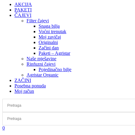
AKCIJA
PAKETI
ČAJEVI
Filter čajevi
Snaga bilja
Voćni trenutak
Moj zavičaj
Originalni
Začini dan
Paketi – Agristar
Naše mješavine
Rinfuzni čajevi
Pojedinačno bilje
Agristar Organic
ZAČINI
Posebna ponuda
Moj račun
0