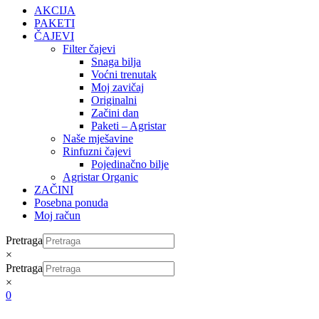
AKCIJA
PAKETI
ČAJEVI
Filter čajevi
Snaga bilja
Voćni trenutak
Moj zavičaj
Originalni
Začini dan
Paketi – Agristar
Naše mješavine
Rinfuzni čajevi
Pojedinačno bilje
Agristar Organic
ZAČINI
Posebna ponuda
Moj račun
Pretraga
×
Pretraga
×
0