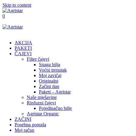
Skip to content
0
AKCIJA
PAKETI
ČAJEVI
Filter čajevi
Snaga bilja
Voćni trenutak
Moj zavičaj
Originalni
Začini dan
Paketi – Agristar
Naše mješavine
Rinfuzni čajevi
Pojedinačno bilje
Agristar Organic
ZAČINI
Posebna ponuda
Moj račun