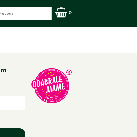
0
nim