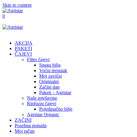
Skip to content
0
AKCIJA
PAKETI
ČAJEVI
Filter čajevi
Snaga bilja
Voćni trenutak
Moj zavičaj
Originalni
Začini dan
Paketi – Agristar
Naše mješavine
Rinfuzni čajevi
Pojedinačno bilje
Agristar Organic
ZAČINI
Posebna ponuda
Moj račun