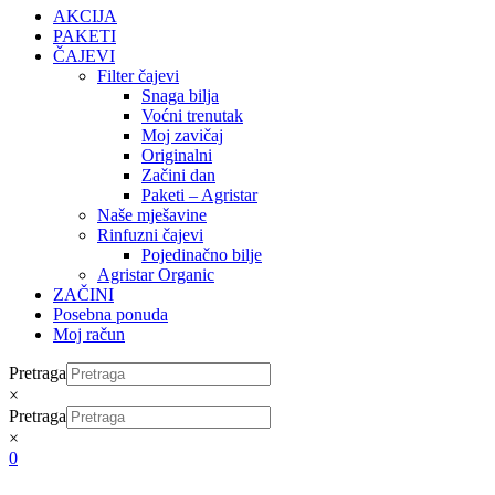
AKCIJA
PAKETI
ČAJEVI
Filter čajevi
Snaga bilja
Voćni trenutak
Moj zavičaj
Originalni
Začini dan
Paketi – Agristar
Naše mješavine
Rinfuzni čajevi
Pojedinačno bilje
Agristar Organic
ZAČINI
Posebna ponuda
Moj račun
Pretraga
×
Pretraga
×
0