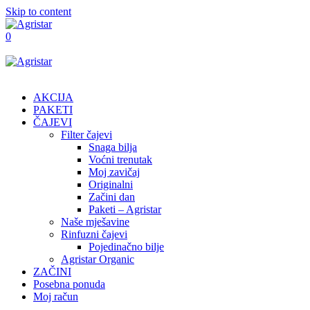
Skip to content
0
AKCIJA
PAKETI
ČAJEVI
Filter čajevi
Snaga bilja
Voćni trenutak
Moj zavičaj
Originalni
Začini dan
Paketi – Agristar
Naše mješavine
Rinfuzni čajevi
Pojedinačno bilje
Agristar Organic
ZAČINI
Posebna ponuda
Moj račun