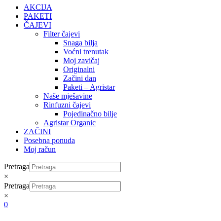
AKCIJA
PAKETI
ČAJEVI
Filter čajevi
Snaga bilja
Voćni trenutak
Moj zavičaj
Originalni
Začini dan
Paketi – Agristar
Naše mješavine
Rinfuzni čajevi
Pojedinačno bilje
Agristar Organic
ZAČINI
Posebna ponuda
Moj račun
Pretraga
×
Pretraga
×
0