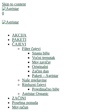
Skip to content
0
AKCIJA
PAKETI
ČAJEVI
Filter čajevi
Snaga bilja
Voćni trenutak
Moj zavičaj
Originalni
Začini dan
Paketi – Agristar
Naše mješavine
Rinfuzni čajevi
Pojedinačno bilje
Agristar Organic
ZAČINI
Posebna ponuda
Moj račun