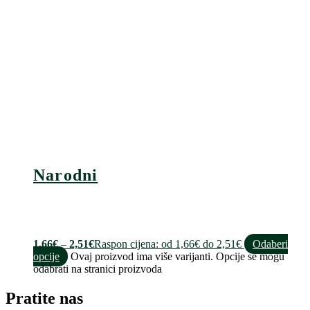
Narodni
1,66
€
–
2,51
€
Raspon cijena: od 1,66€ do 2,51€
Odaberi
opcije
Ovaj proizvod ima više varijanti. Opcije se mogu
odabrati na stranici proizvoda
Pratite nas