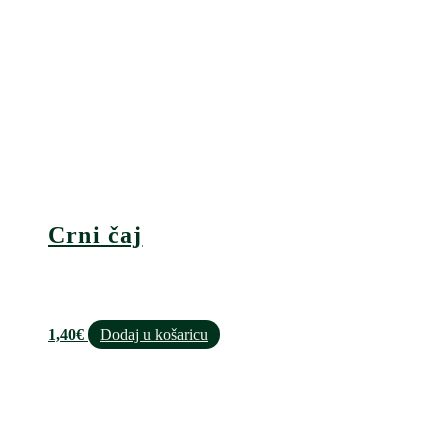
Crni čaj
1,40
€
Dodaj u košaricu