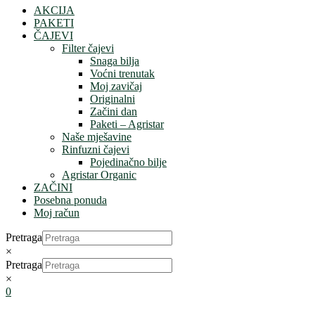
AKCIJA
PAKETI
ČAJEVI
Filter čajevi
Snaga bilja
Voćni trenutak
Moj zavičaj
Originalni
Začini dan
Paketi – Agristar
Naše mješavine
Rinfuzni čajevi
Pojedinačno bilje
Agristar Organic
ZAČINI
Posebna ponuda
Moj račun
Pretraga
×
Pretraga
×
0