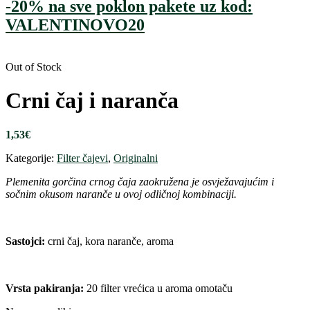
-20% na sve poklon pakete uz kod:
VALENTINOVO20
Out of Stock
Crni čaj i naranča
1,53
€
Kategorije:
Filter čajevi
,
Originalni
Plemenita gorčina crnog čaja zaokružena je osvježavajućim i
sočnim okusom naranče u ovoj odličnoj kombinaciji.
Sastojci:
crni čaj, kora naranče, aroma
Vrsta pakiranja:
20 filter vrećica u aroma omotaču