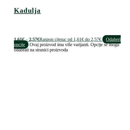
Kadulja
1,61
€
–
2,57
€
Raspon cijena: od 1,61€ do 2,57€
Odaberi
opcije
Ovaj proizvod ima više varijanti. Opcije se mogu
odabrati na stranici proizvoda