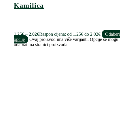
Kamilica
1,25
€
–
2,02
€
Raspon cijena: od 1,25€ do 2,02€
Odaberi
opcije
Ovaj proizvod ima više varijanti. Opcije se mogu
odabrati na stranici proizvoda