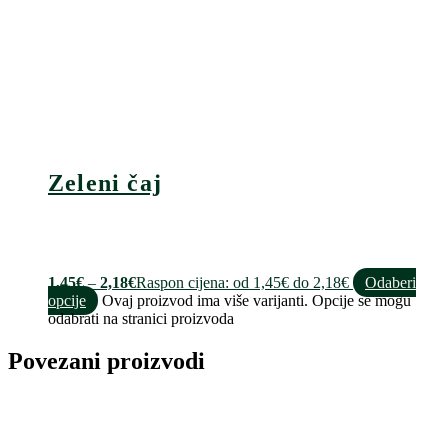
Zeleni čaj
1,45
€
–
2,18
€
Raspon cijena: od 1,45€ do 2,18€
Odaberi
opcije
Ovaj proizvod ima više varijanti. Opcije se mogu
odabrati na stranici proizvoda
Povezani proizvodi