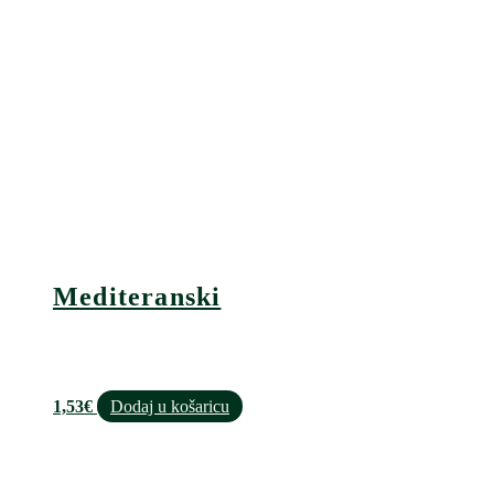
Mediteranski
1,53
€
Dodaj u košaricu