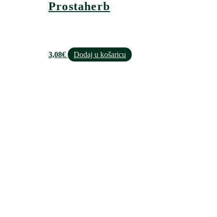
Prostaherb
3,08
€
Dodaj u košaricu