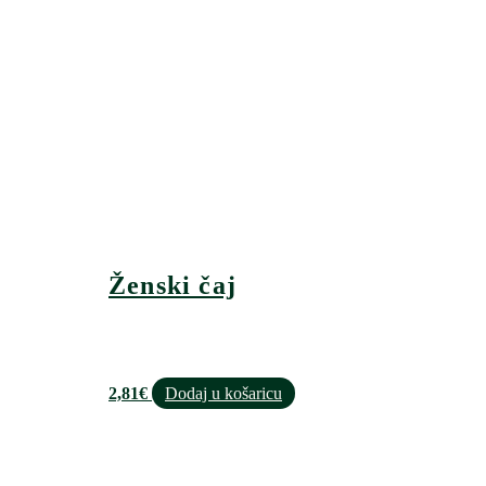
Ženski čaj
2,81
€
Dodaj u košaricu