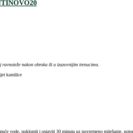
LENTINOVO20
j ravnoteže nakon obroka ili u izazovnijim trenucima.
ijet kamilice
 kipuće vode, poklopiti i ostaviti 30 minuta uz povremeno miješanje, poto