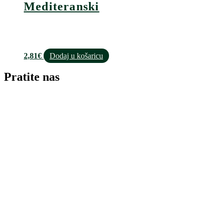
Mediteranski
2,81
€
Dodaj u košaricu
Pratite nas