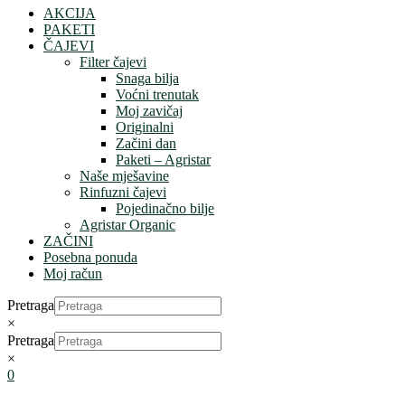
AKCIJA
PAKETI
ČAJEVI
Filter čajevi
Snaga bilja
Voćni trenutak
Moj zavičaj
Originalni
Začini dan
Paketi – Agristar
Naše mješavine
Rinfuzni čajevi
Pojedinačno bilje
Agristar Organic
ZAČINI
Posebna ponuda
Moj račun
Pretraga
×
Pretraga
×
0