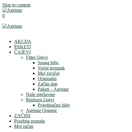
Skip to content
0
AKCIJA
PAKETI
ČAJEVI
Filter čajevi
Snaga bilja
Voćni trenutak
Moj zavičaj
Originalni
Začini dan
Paketi – Agristar
Naše mješavine
Rinfuzni čajevi
Pojedinačno bilje
Agristar Organic
ZAČINI
Posebna ponuda
Moj račun