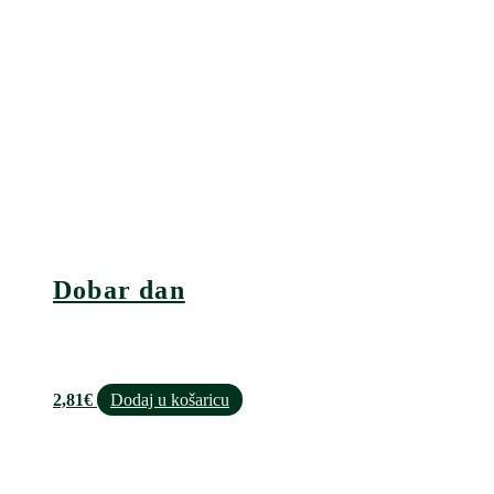
Dobar dan
2,81
€
Dodaj u košaricu