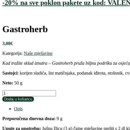
-20% na sve poklon pakete uz kod: VA
Gastroherb
3,08
€
Kategorija:
Naše mješavine
Kad tražite sklad iznutra – Gastroherb pruža biljnu podršku za osjeća
Sastojci
: korijen sladića, list matičnjaka, podanak iđirota, stolisnik, cv
Neto:
50 g
Gastroherb
količina
Dodaj u košaricu
Opis
Preporučena dnevna doza:
9 g
Upute za upotrebu:
Jušnu žlicu (3 g) čajne mješavine preliti s 2 dl