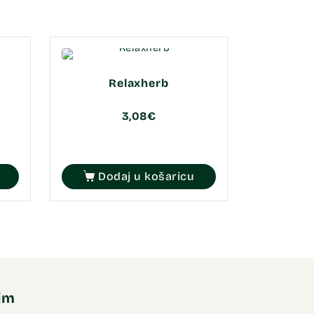
Relaxherb
3,08
€
Dodaj u košaricu
nim