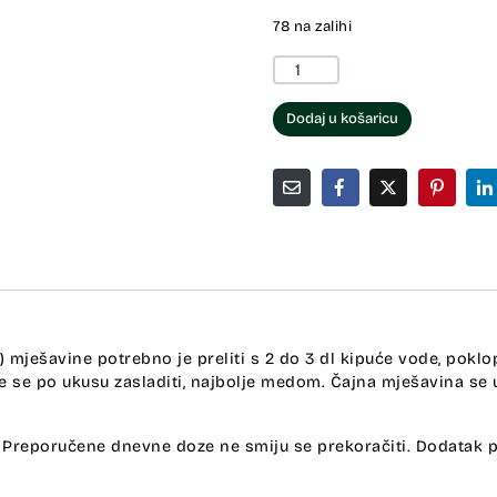
78 na zalihi
Dodaj u košaricu
3 g) mješavine potrebno je preliti s 2 do 3 dl kipuće vode, pokl
že se po ukusu zasladiti, najbolje medom. Čajna mješavina se
 Preporučene dnevne doze ne smiju se prekoračiti. Dodatak p