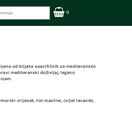
0
jena od biljaka specifičnih za mediteransko
ravi mediteranski doživljaj, lagano
nizam.
imorski vrijesak, list masline, cvijet lavande,