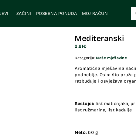
JEVI
ZAČINI
POSEBNA PONUDA
MOJ RAČUN
Mediteranski
2,81
€
Kategorija:
Naše mješavine
Aromatična mješavina način
podneblje. Osim što pruža p
razbuđuje i osvježava orga
Sastojci:
list matičnjaka, pr
list ružmarina, list kadulje
Neto:
50 g