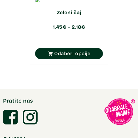
Zeleni čaj
1,45
€
–
2,18
€
Odaberi opcije
Pratite nas