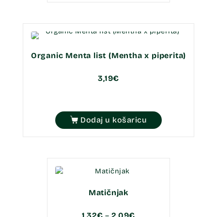
Organic Menta list (Mentha x piperita)
3,19
€
Dodaj u košaricu
Matičnjak
1,32
€
–
2,09
€