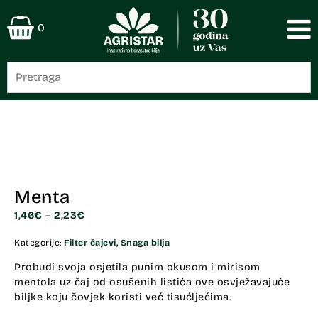
0
Menta
1,46
€
–
2,23
€
Kategorije:
Filter čajevi
,
Snaga bilja
Probudi svoja osjetila punim okusom i mirisom
mentola uz čaj od osušenih listića ove osvježavajuće
biljke koju čovjek koristi već tisućljećima.