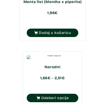
Menta list (Mentha x piperita)
1,96
€
Dodaj u košaricu
Narodni
1,66
€
–
2,51
€
Odaberi opcije