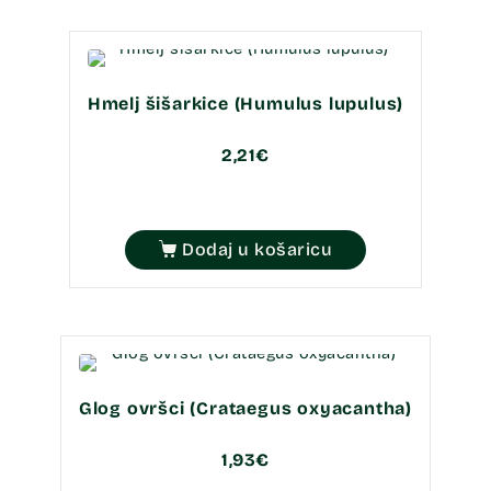
Hmelj šišarkice (Humulus lupulus)
2,21
€
Dodaj u košaricu
Glog ovršci (Crataegus oxyacantha)
1,93
€