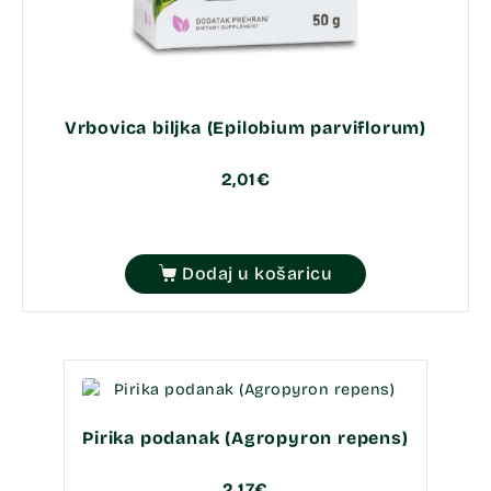
Vrbovica biljka (Epilobium parviflorum)
2,01
€
Dodaj u košaricu
Pirika podanak (Agropyron repens)
2,17
€