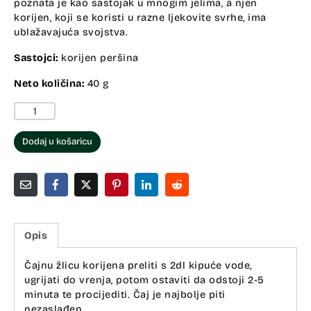
poznata je kao sastojak u mnogim jelima, a njen
korijen, koji se koristi u razne ljekovite svrhe, ima
ublažavajuća svojstva.
Sastojci:
korijen peršina
Neto količina:
40 g
Dodaj u košaricu
Opis
Čajnu žlicu korijena preliti s 2dl kipuće vode,
ugrijati do vrenja, potom ostaviti da odstoji 2-5
minuta te procijediti. Čaj je najbolje piti
nezaslađen.