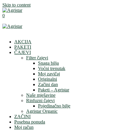
Skip to content
0
AKCIJA
PAKETI
ČAJEVI
Filter čajevi
Snaga bilja
Voćni trenutak
Moj zavičaj
Originalni
Začini dan
Paketi – Agristar
Naše mješavine
Rinfuzni čajevi
Pojedinačno bilje
Agristar Organic
ZAČINI
Posebna ponuda
Moj račun