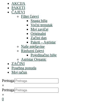
AKCIJA
PAKETI
ČAJEVI
Filter čajevi
Snaga bilja
Voćni trenutak
Moj zavičaj
Originalni
Začini dan
Paketi – Agristar
Naše mješavine
Rinfuzni čajevi
Pojedinačno bilje
Agristar Organic
ZAČINI
Posebna ponuda
Moj račun
Pretraga
×
Pretraga
×
0