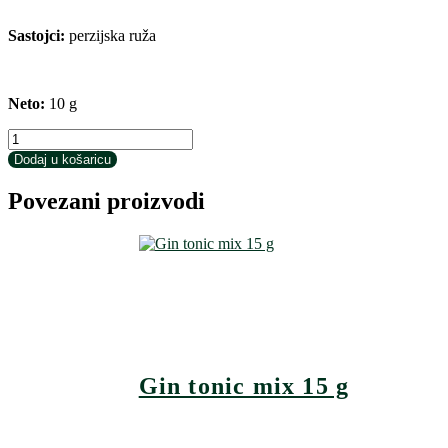
Sastojci:
perzijska ruža
Neto:
10 g
Perzijska
ruža
Dodaj u košaricu
10
g
Povezani proizvodi
količina
Gin tonic mix 15 g