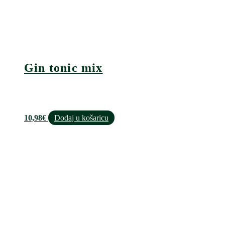
Gin tonic mix
10,98
€
Dodaj u košaricu