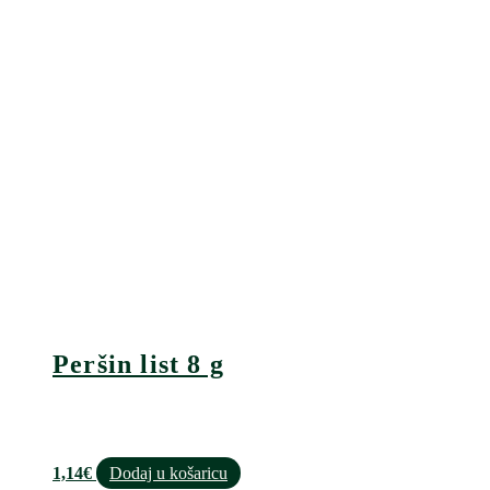
Peršin list 8 g
1,14
€
Dodaj u košaricu