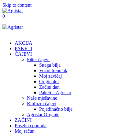
Skip to content
0
AKCIJA
PAKETI
ČAJEVI
Filter čajevi
Snaga bilja
Voćni trenutak
Moj zavičaj
Originalni
Začini dan
Paketi – Agristar
Naše mješavine
Rinfuzni čajevi
Pojedinačno bilje
Agristar Organic
ZAČINI
Posebna ponuda
Moj račun