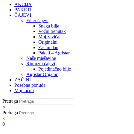
AKCIJA
PAKETI
ČAJEVI
Filter čajevi
Snaga bilja
Voćni trenutak
Moj zavičaj
Originalni
Začini dan
Paketi – Agristar
Naše mješavine
Rinfuzni čajevi
Pojedinačno bilje
Agristar Organic
ZAČINI
Posebna ponuda
Moj račun
Pretraga
×
Pretraga
×
0