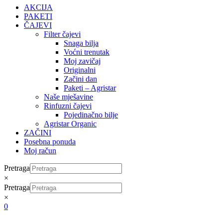
AKCIJA
PAKETI
ČAJEVI
Filter čajevi
Snaga bilja
Voćni trenutak
Moj zavičaj
Originalni
Začini dan
Paketi – Agristar
Naše mješavine
Rinfuzni čajevi
Pojedinačno bilje
Agristar Organic
ZAČINI
Posebna ponuda
Moj račun
Pretraga
×
Pretraga
×
0