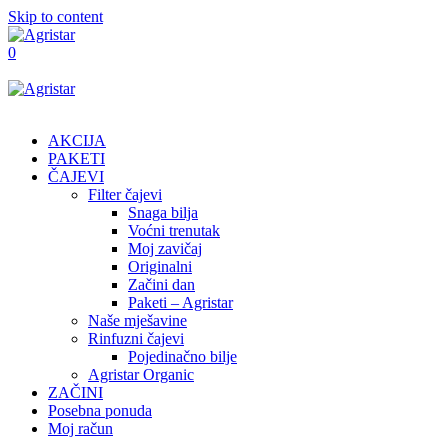
Skip to content
0
AKCIJA
PAKETI
ČAJEVI
Filter čajevi
Snaga bilja
Voćni trenutak
Moj zavičaj
Originalni
Začini dan
Paketi – Agristar
Naše mješavine
Rinfuzni čajevi
Pojedinačno bilje
Agristar Organic
ZAČINI
Posebna ponuda
Moj račun