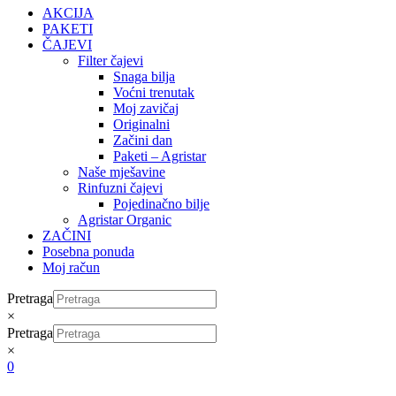
AKCIJA
PAKETI
ČAJEVI
Filter čajevi
Snaga bilja
Voćni trenutak
Moj zavičaj
Originalni
Začini dan
Paketi – Agristar
Naše mješavine
Rinfuzni čajevi
Pojedinačno bilje
Agristar Organic
ZAČINI
Posebna ponuda
Moj račun
Pretraga
×
Pretraga
×
0