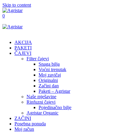
Skip to content
0
AKCIJA
PAKETI
ČAJEVI
Filter čajevi
Snaga bilja
Voćni trenutak
Moj zavičaj
Originalni
Začini dan
Paketi – Agristar
Naše mješavine
Rinfuzni čajevi
Pojedinačno bilje
Agristar Organic
ZAČINI
Posebna ponuda
Moj račun