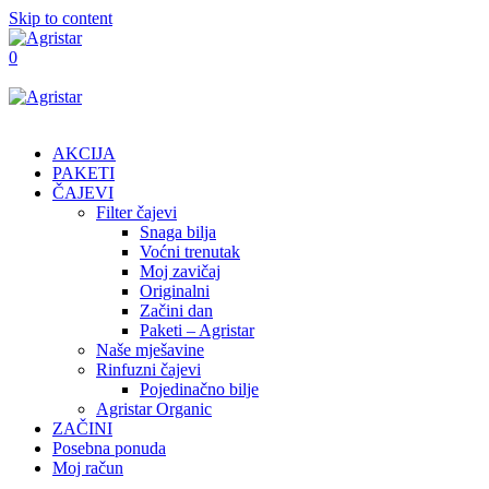
Skip to content
0
AKCIJA
PAKETI
ČAJEVI
Filter čajevi
Snaga bilja
Voćni trenutak
Moj zavičaj
Originalni
Začini dan
Paketi – Agristar
Naše mješavine
Rinfuzni čajevi
Pojedinačno bilje
Agristar Organic
ZAČINI
Posebna ponuda
Moj račun