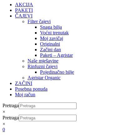
AKCIJA
PAKETI
ČAJEVI
Filter čajevi
Snaga bilja
Voćni trenutak
Moj zavičaj
Originalni
Začini dan
Paketi – Agristar
Naše mješavine
Rinfuzni čajevi
Pojedinačno bilje
Agristar Organic
ZAČINI
Posebna ponuda
Moj račun
Pretraga
×
Pretraga
×
0