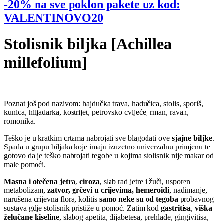
-20% na sve poklon pakete uz kod:
VALENTINOVO20
Stolisnik biljka [Achillea
millefolium]
Poznat još pod nazivom: hajdučka trava, hadučica, stolis, sporiš,
kunica, hiljadarka, kostrijet, petrovsko cvijeće, rman, ravan,
romonika.
Teško je u kratkim crtama nabrojati sve blagodati ove
sjajne biljke
.
Spada u grupu biljaka koje imaju izuzetno univerzalnu primjenu te
gotovo da je teško nabrojati tegobe u kojima stolisnik nije makar od
male pomoći.
Masna i otečena jetra
,
ciroza
, slab rad jetre i žuči, usporen
metabolizam,
zatvor, grčevi u crijevima, hemeroidi
, nadimanje,
narušena crijevna flora, kolitis
samo neke su od tegoba
probavnog
sustava gdje stolisnik pristiže u pomoć. Zatim kod
gastritisa
,
viška
želučane kiseline
, slabog apetita, dijabetesa, prehlade, gingivitisa,