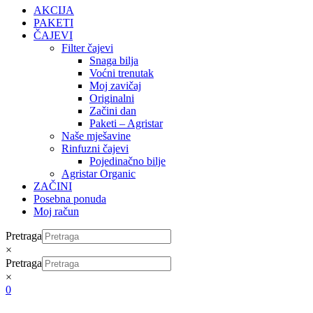
AKCIJA
PAKETI
ČAJEVI
Filter čajevi
Snaga bilja
Voćni trenutak
Moj zavičaj
Originalni
Začini dan
Paketi – Agristar
Naše mješavine
Rinfuzni čajevi
Pojedinačno bilje
Agristar Organic
ZAČINI
Posebna ponuda
Moj račun
Pretraga
×
Pretraga
×
0