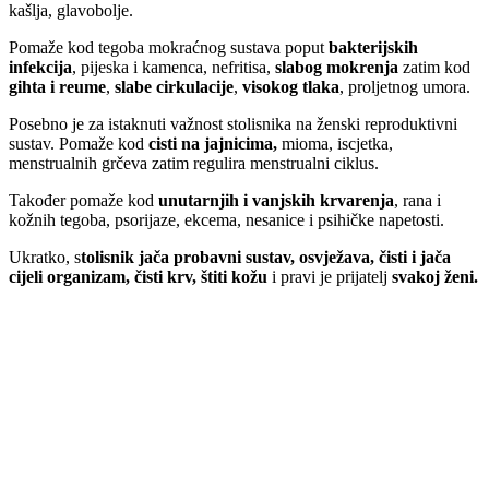
kašlja, glavobolje.
Pomaže kod tegoba mokraćnog sustava poput
bakterijskih
infekcija
, pijeska i kamenca, nefritisa,
slabog mokrenja
zatim kod
gihta i reume
,
slabe cirkulacije
,
visokog tlaka
, proljetnog umora.
Posebno je za istaknuti važnost stolisnika na ženski reproduktivni
sustav. Pomaže kod
cisti na jajnicima,
mioma, iscjetka,
menstrualnih grčeva zatim regulira menstrualni ciklus.
Također pomaže kod
unutarnjih i vanjskih krvarenja
, rana i
kožnih tegoba, psorijaze, ekcema, nesanice i psihičke napetosti.
Ukratko, s
tolisnik jača probavni sustav, osvježava, čisti i jača
cijeli organizam, čisti krv, štiti kožu
i pravi je prijatelj
svakoj ženi.