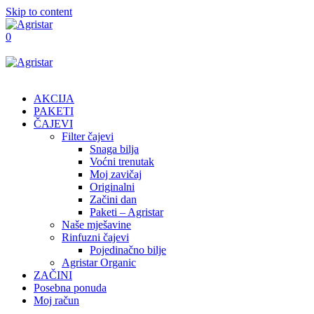
Skip to content
0
AKCIJA
PAKETI
ČAJEVI
Filter čajevi
Snaga bilja
Voćni trenutak
Moj zavičaj
Originalni
Začini dan
Paketi – Agristar
Naše mješavine
Rinfuzni čajevi
Pojedinačno bilje
Agristar Organic
ZAČINI
Posebna ponuda
Moj račun