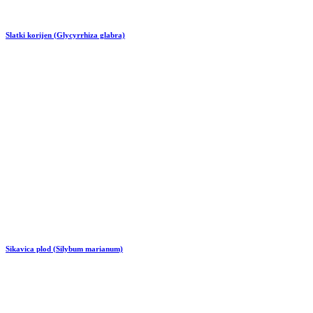
Slatki korijen (Glycyrrhiza glabra)
Sikavica plod (Silybum marianum)